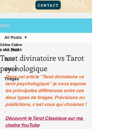
CONTACT
Post
All Posts
Céline Cidère
All Posts
8 févr. 2023
Tarot divinatoire vs Tarot
Tarot
psychologique
Oracle
Dans cet article "Tarot divinatoire vs 
Tirages
tarot psychologique" je vous expose 
les principales différences entre ces 
deux types de tirages. Prévisions ou 
prédictions, c'est vous qui choisirez !
Découvrir le Tarot Classique sur ma 
chaîne YouTube