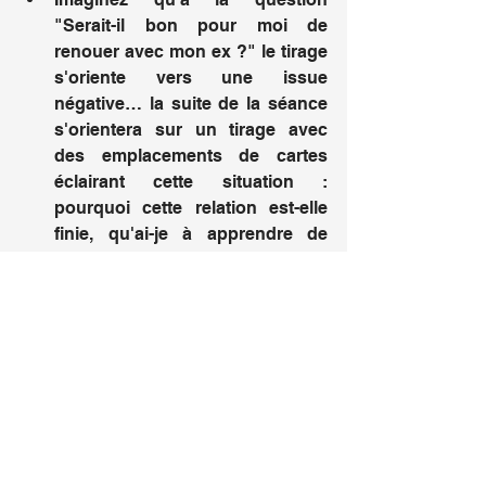
"Serait-il bon pour moi de 
renouer avec mon ex ?" le tirage 
s'oriente vers une issue 
négative… la suite de la séance 
s'orientera sur un tirage avec 
des emplacements de cartes 
éclairant cette situation : 
pourquoi cette relation est-elle 
finie, qu'ai-je à apprendre de 
cette histoire, que dois-je faire 
évoluer en moi pour rencontrer à 
nouveau l'amour, etc
Imaginez qu'à la question 
"Serait-il bon pour moi de 
renouer avec mon ex?" le tirage 
s'oriente vers une issue 
positive… la suite de la séance 
s'orientera sur un tirage avec 